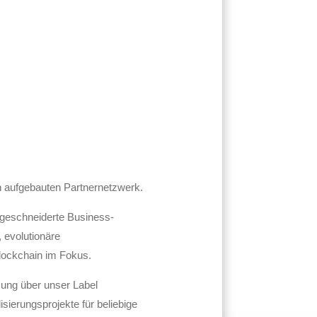
n aufgebauten Partnernetzwerk.
aßgeschneiderte Business-
 evolutionäre
lockchain im Fokus.
zung über unser Label
ierungsprojekte für beliebige