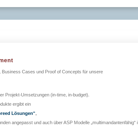
ement
, Business Cases und Proof of Concepts für unsere
.
der Projekt-Umsetzungen (in-time, in-budget).
ukte ergibt ein
 breed Lösungen“
,
r Kunden angepasst und auch über ASP Modelle „multimandantenfähig“ 